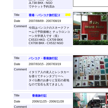
JL738 BKK - NGO
でチケット予約済み
Title
香港・バンコク旅行記２
Date
2007/08/09 - 2007/08/19
Comment
今回はバンコクのスネークファ
ームで予防接種と チュラロンコ
ーン大学潜入です（笑）
CX533 HKG - CX709 BKK
CX708 BKK - CX532 NGO
Title
バンコク・香港旅行記
Date
2007/03/15 - 2007/03/19
Comment
イタリア人の友人とレンタカー
を借りてチャンタブリーへ
タイ仏教のお参りと宝石の産地
なので宝石も見てきました
Title
香港旅行記
Date
2006/11/25 - 2006/11/28
Comment