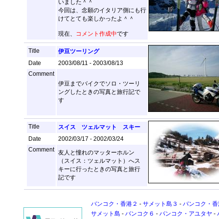
いました＾＾
今回は、念願のイタリア側にも行
けてとても楽しかったよ＾＾
現在、
コメント作成中
です
Title
伊豆ツーリング
Date
2003/08/11 - 2003/08/13
Comment
伊豆までバイクでソロ・ツーリ
ングしたときの写真と旅行記で
す
Title
スイス ツェルマット スキー
Date
2002/03/17 - 2002/03/24
Comment
友人と憧れのマッターホルン
（スイス：ツェルマット）へス
キーに行ったときの写真と旅行
記です
バンコク・香港２
-
サメット島３
-
バンコク・香
サメット島
-
バンコク６
-
バンコク・アユタヤ
-