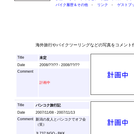
バイク履歴＆その他
-
リンク
-
ゲストブ
海外旅行やバイクツーリングなどの写真をコメント
Title
未定
Date
2008/??/?? - 2008/??/??
Comment
計画中
Title
バンコク旅行記
Date
2007/11/08 - 2007/11/13
Comment
新潟の友人とバンコクでオフ会
（笑）
JL737 NGO - BKK