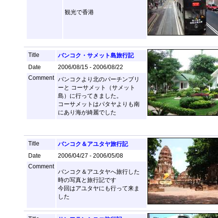
観光で香港
Title
バンコク・サメット島旅行記
Date
2006/08/15 - 2006/08/22
Comment
バンコクより北のパーチンブリ
ーと コーサメット（サメット
島）に行ってきました。
コーサメットはパタヤよりも南
にあり海が綺麗でした
Title
バンコク＆アユタヤ旅行記
Date
2006/04/27 - 2006/05/08
Comment
バンコク＆アユタヤへ旅行した
時の写真と旅行記です
今回はアユタヤにも行って来ま
した