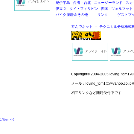
紀伊半島
-
台湾・台北
-
ニュージーランド
-
スカ
伊豆２
-
タイ・フィリピン
-
四国
-
ツェルマット
バイク履歴＆その他
-
リンク
-
ゲストブ
遊んでネット
-
テクニカル分析株式
Copyright© 2004-2005 loving_to
メール：loving_tom1に@yahoo
相互リンクなど随時受付中です
JAlbum 4.0