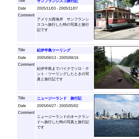
Title
サンフランシスコ旅行記
Date
2005/11/03 - 2005/11/07
Comment
アメリカ西海岸 サンフランシ
スコへ旅行した時の写真と旅行
記です
Title
紀伊半島ツーリング
Date
2005/08/13 - 2005/08/16
Comment
紀伊半島までバイクでソロ・テ
ント・ツーリングしたときの写
真と旅行記です
Title
ニュージーランド 旅行記
Date
2005/04/27 - 2005/05/02
Comment
ニュージーランドのオークラン
ドへ旅行した時の写真と旅行記
です